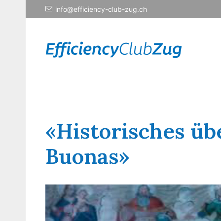
info@efficiency-club-zug.ch
«Historisches übe
Buonas»