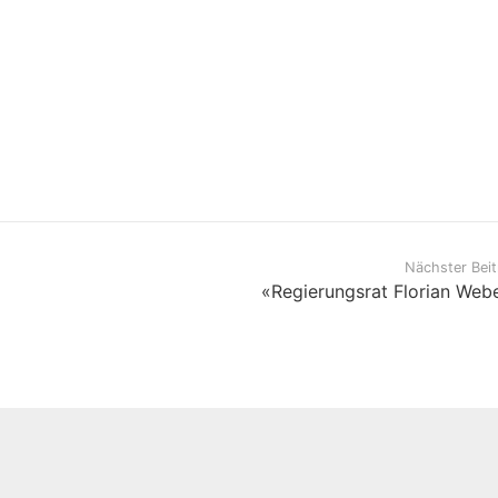
Nächster Beit
«Regierungsrat Florian Web
ciency Club Zug |
Impressum & Datenschutz
| webdesign
ag