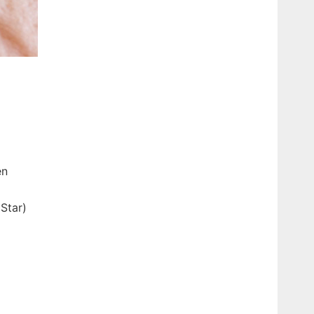
en
Star)