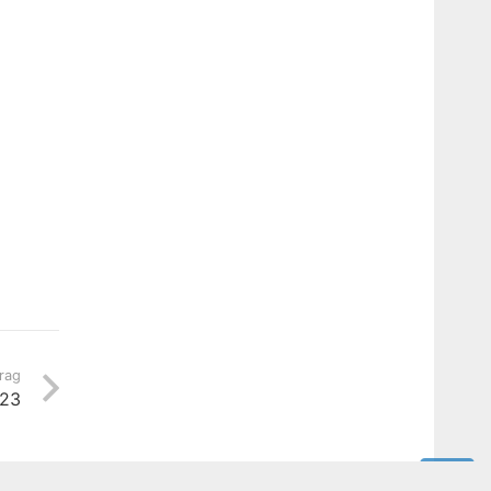
rag
23